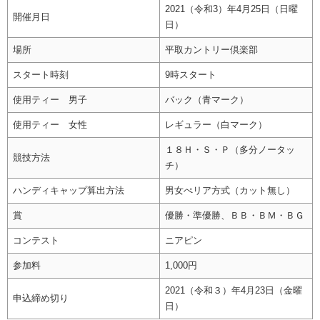
2021（令和3）年4月25日（日曜
開催月日
日）
場所
平取カントリー倶楽部
スタート時刻
9時スタート
使用ティー 男子
バック（青マーク）
使用ティー 女性
レギュラー（白マーク）
１８Ｈ・Ｓ・Ｐ（多分ノータッ
競技方法
チ）
ハンディキャップ算出方法
男女ぺリア方式（カット無し）
賞
優勝・準優勝、ＢＢ・ＢＭ・ＢＧ
コンテスト
ニアピン
参加料
1,000円
2021（令和３）年4月23日（金曜
申込締め切り
日）