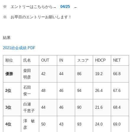
※ エントリーはこちらから→
04/25
←
※ お早目のエントリーお願いします！
結果
2021総会成績.PDF
順位
氏名
OUT
IN
スコア
HDCP
NET
柴田
優勝
42
44
86
19.2
66.8
明彦
石田
2位
48
46
94
26.4
67.6
俊一
白瀬
3位
44
46
90
21.6
68.4
千恵子
澤 敏
4位
50
43
93
24.0
69.0
彦