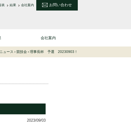
お問い合わせ
程表
結果
会社案内
果
会社案内
ニュース
›
競技会
›
理事長杯 予選 20230903！
2023/09/03