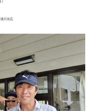
3！
・浦川光広